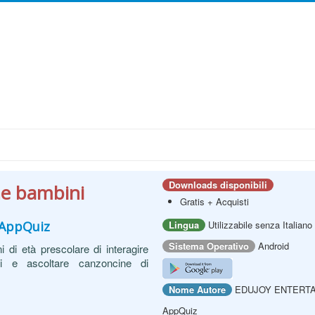
Downloads disponibili
he bambini
Gratis + Acquisti
AppQuiz
Lingua
Utilizzabile senza Italiano
Sistema Operativo
Android
 di età prescolare di interagire
i e ascoltare canzoncine di
Nome Autore
EDUJOY ENTERTA
AppQuiz