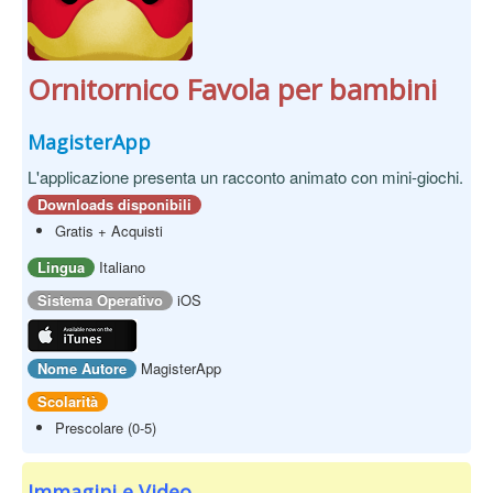
Ornitornico Favola per bambini
MagisterApp
L'applicazione presenta un racconto animato con mini-giochi.
Downloads disponibili
Gratis + Acquisti
Lingua
Italiano
Sistema Operativo
iOS
Nome Autore
MagisterApp
Scolarità
Prescolare (0-5)
Immagini e Video