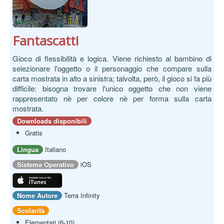
Fantascatt‪i‬
Gioco di flessibilità e logica. Viene richiesto al bambino di
selezionare l'oggetto o il personaggio che compare sulla
carta mostrata in alto a sinistra; talvolta, però, il gioco si fa più
difficile: bisogna trovare l'unico oggetto che non viene
rappresentato nè per colore nè per forma sulla carta
mostrata.
Downloads disponibili
Gratis
Lingua
Italiano
Sistema Operativo
iOS
Nome Autore
Terra Infinity
Scolarità
Elementari (6-10)