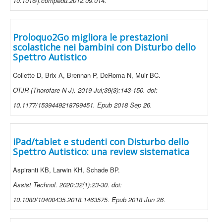
10.1016/j.compedu.2012.09.014.
Proloquo2Go migliora le prestazioni
scolastiche nei bambini con Disturbo dello
Spettro Autistico
Collette D, Brix A, Brennan P, DeRoma N, Muir BC.
OTJR (Thorofare N J). 2019 Jul;39(3):143-150. doi:
10.1177/1539449218799451. Epub 2018 Sep 26.
iPad/tablet e studenti con Disturbo dello
Spettro Autistico: una review sistematica
Aspiranti KB, Larwin KH, Schade BP.
Assist Technol. 2020;32(1):23-30. doi:
10.1080/10400435.2018.1463575. Epub 2018 Jun 26.