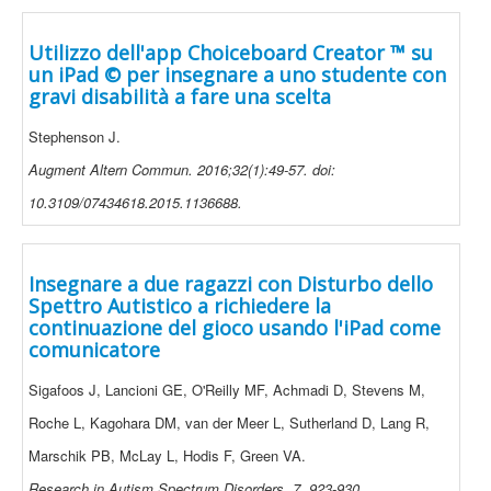
Utilizzo dell'app Choiceboard Creator ™ su
un iPad © per insegnare a uno studente con
gravi disabilità a fare una scelta
Stephenson J.
Augment Altern Commun. 2016;32(1):49-57. doi:
10.3109/07434618.2015.1136688.
Insegnare a due ragazzi con Disturbo dello
Spettro Autistico a richiedere la
continuazione del gioco usando l'iPad come
comunicatore
Sigafoos J, Lancioni GE, O'Reilly MF, Achmadi D, Stevens M,
Roche L, Kagohara DM, van der Meer L, Sutherland D, Lang R,
Marschik PB, McLay L, Hodis F, Green VA.
Research in Autism Spectrum Disorders, 7, 923-930.