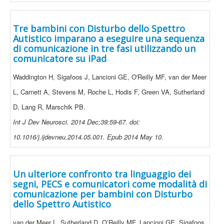
Tre bambini con Disturbo dello Spettro
Autistico imparano a eseguire una sequenza
di comunicazione in tre fasi utilizzando un
comunicatore su iPad
Waddington H, Sigafoos J, Lancioni GE, O'Reilly MF, van der Meer
L, Carnett A, Stevens M, Roche L, Hodis F, Green VA, Sutherland
D, Lang R, Marschik PB.
Int J Dev Neurosci. 2014 Dec;39:59-67. doi:
10.1016/j.ijdevneu.2014.05.001. Epub 2014 May 10.
Un ulteriore confronto tra linguaggio dei
segni, PECS e comunicatori come modalità di
comunicazione per bambini con Disturbo
dello Spettro Autistico
van der Meer L, Sutherland D, O’Reilly MF, Lancioni GE, Sigafoos