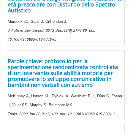
età prescolare con Disturbo dello Spettro
Autistico
Murdock LC, Ganz J, Crittendon J.
J Autism Dev Disord. 2013 Sep;43(9):2174-89. doi:
10.1007/s10803-013-1770-6.
Parole chiave: protocollo per la
sperimentazione randomizzata controllata
di un intervento sulle abilità motorie per
promuovere lo sviluppo comunicativo in
bambini non verbali con autismo
McKinney A, Hotson KL, Rybicki A, Weisblatt EJL, Días C, Foster
J, Villar SS, Murphy S, Belmonte MK.
Trials. 2020 Jan 23;21(1):109. doi: 10.1186/s13063-019-3931-1.